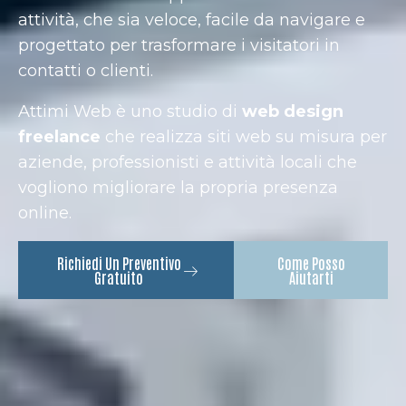
attività, che sia veloce, facile da navigare e
progettato per trasformare i visitatori in
contatti o clienti.
Attimi Web è uno studio di
web design
freelance
che realizza siti web su misura per
aziende, professionisti e attività locali che
vogliono migliorare la propria presenza
online.
Richiedi Un Preventivo
Come Posso
Gratuito
Aiutarti